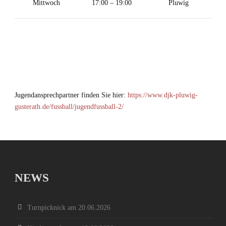
Mittwoch
17:00 – 19:00
Pluwig
Jugendansprechpartner finden Sie hier:
https://www.djk-pluwig-
gusterath.de/fussball/jugendfussball-2/
NEWS
Turnpicknick am 20.06.2026