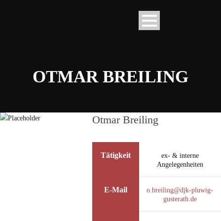
OTMAR BREILING
Otmar Breiling
Tätigkeit
ex- & interne
Angelegenheiten
E-Mail
o.breiling@djk-pluwig-
gusterath.de