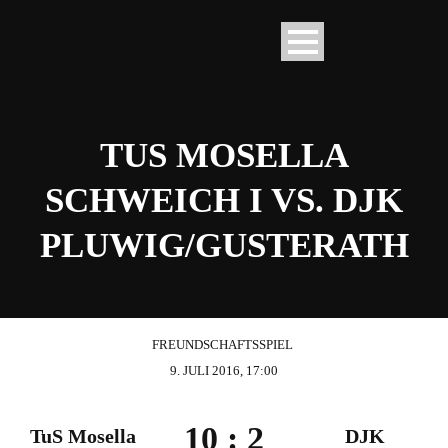
TUS MOSELLA
SCHWEICH I VS. DJK
PLUWIG/GUSTERATH
FREUNDSCHAFTSSPIEL
9. JULI 2016, 17:00
10
:
2
TuS Mosella
DJK