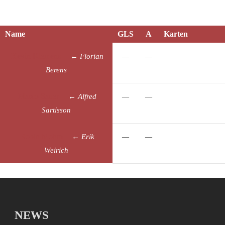
Name
GLS
A
Karten
Kevin
Klemens
←
Florian
—
—
Berens
Marco
Sauer
←
Alfred
—
—
Sartisson
Robin
Mohm
←
Erik
—
—
Weirich
NEWS