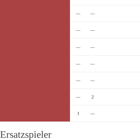
Lukas
Lehnen
—
—
Marcel
Kohl
—
—
Gelbe Karte
Alfred
Sartisson
—
—
Erik
Weirich
—
—
Robin
Mohm
—
—
Florian
Berens
—
2
Benjamin
Leis
1
—
Ersatzspieler