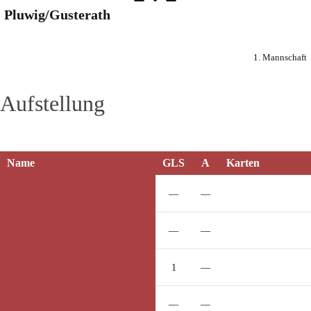
Pluwig/Gusterath
1. Mannschaft
Aufstellung
Name
GLS
A
Karten
Dominik
Zimmer
—
—
Markus
Junk
—
—
Peter
Schömann
1
—
Nils
Müller
—
—