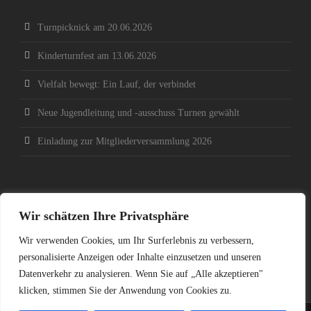
Turnpicknick am 20.06.2026
Kinderturnfest am 13.06.2026
Vielfalt bewegt: Ein Lauf, der verbindet
Neue Jugendleitung und -ausschuss Turnen gewählt
Einladung zur Mitgliederversammlung 2026
SOCIAL MEDIA
Wir schätzen Ihre Privatsphäre
Wir verwenden Cookies, um Ihr Surferlebnis zu verbessern,
personalisierte Anzeigen oder Inhalte einzusetzen und unseren
Datenverkehr zu analysieren. Wenn Sie auf „Alle akzeptieren"
klicken, stimmen Sie der Anwendung von Cookies zu.