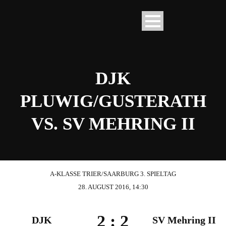
DJK
PLUWIG/GUSTERATH
VS. SV MEHRING II
A-KLASSE TRIER/SAARBURG 3. SPIELTAG
28. AUGUST 2016, 14:30
2
:
2
DJK
SV Mehring II