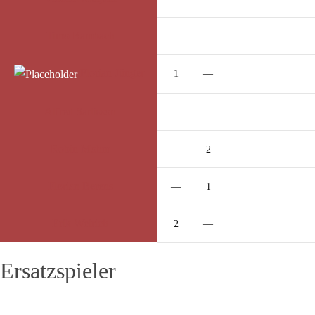
Timo
Bambach
—
—
Florian
Jünger
1
—
Alfred
Sartisson
—
—
Robin
Mohm
—
2
Florian
Berens
—
1
Erik
Weirich
2
—
Ersatzspieler