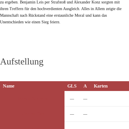
zu ergeben. Benjamin Leis per Strafstoß und Alexander Konz sorgten mit
ihren Treffern für den hochverdienten Ausgleich. Alles in Allem zeigte die
Mannschaft nach Rückstand eine erstaunliche Moral und kann das
Unentschieden wie einen Sieg feiern.
Aufstellung
Name
GLS
A
Karten
Marvin
Scherren
—
—
Vincent
Pinn
—
—