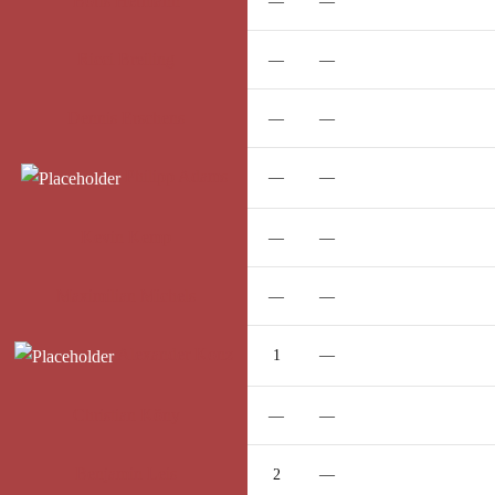
Boris
Hermann
—
—
Ricci
Breiling
—
—
Dennis
Erschens
—
—
Philipp
Adams
—
—
Kevin
Kemp
—
—
Maximilian
Michels
—
—
Alexander
Konz
1
—
Christian
Köny
—
—
Benjamin
Leis
2
—