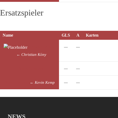
Ersatzspieler
Name
GLS
A
Karten
Fernando
Andia
—
—
←
Christian
Köny
Daniel
Clemens
—
—
Marc
Eisele
←
Kevin
Kemp
—
—
NEWS