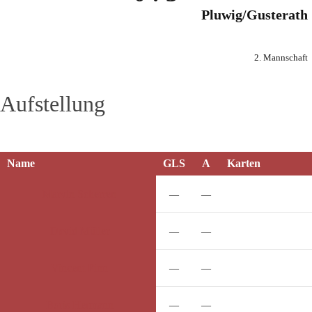
Pluwig/Gusterath
2. Mannschaft
Aufstellung
Name
GLS
A
Karten
Marvin
Scherren
—
—
David
Müller
—
—
Vincent
Pinn
—
—
Boris
Hermann
—
—