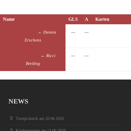
Name
GLS
A
Karten
Marc
Eisele
←
Dennis
—
—
Erschens
Kevin
Kemp
←
Ricci
—
—
Breiling
NEWS
Turnpicknick am 20.06.2026
Kinderturnfest am 13.06.2026