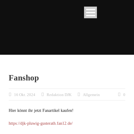
Fanshop
16 Okt. 2024
Redaktion DJK
Allgemein
0
Hier könnt ihr jetzt Fanartikel kaufen!
https://djk-pluwig-gusterath.fan12.de/