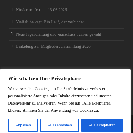
Kinderturnfest am 13.06.2026
Vielfalt bewegt: Ein Lauf, der verbindet
Neue Jugendleitung und -ausschuss Turnen gewählt
Einladung zur Mitgliederversammlung 2026
SOCIAL MEDIA
Wir schätzen Ihre Privatsphäre
Wir verwenden Cookies, um Ihr Surferlebnis zu verbessern,
personalisierte Anzeigen oder Inhalte einzusetzen und unseren
Datenverkehr zu analysieren. Wenn Sie auf „Alle akzeptieren"
klicken, stimmen Sie der Anwendung von Cookies zu.
© 2024 - DJK Pluwig-Gusterath 1925 e.V.
Anpassen
Alles ablehnen
Alle akzeptieren
Impressum
|
Datenschutz