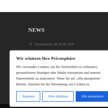
NEWS
Turnpicknick am 20.06.2026
Kinderturnfest am 13.06.2026
Wir schätzen Ihre Privatsphäre
Vielfalt bewegt: Ein Lauf, der verbindet
Wir verwenden Cookies, um Ihr Surferlebnis zu verbessern,
personalisierte Anzeigen oder Inhalte einzusetzen und unseren
Neue Jugendleitung und -ausschuss Turnen gewählt
Datenverkehr zu analysieren. Wenn Sie auf „Alle akzeptieren"
Einladung zur Mitgliederversammlung 2026
klicken, stimmen Sie der Anwendung von Cookies zu.
Anpassen
Alles ablehnen
Alle akzeptieren