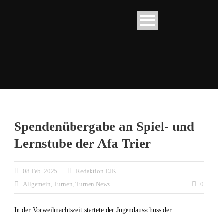
Spendenübergabe an Spiel- und
Lernstube der Afa Trier
08 Feb. 2025
Redaktion DJK
Allgemein
,
Turnen
,
Turnen News
0
In der Vorweihnachtszeit startete der Jugendausschuss der