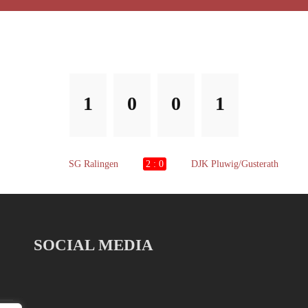
1
0
0
1
SG Ralingen
2 : 0
DJK Pluwig/Gusterath
SOCIAL MEDIA