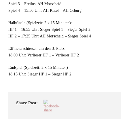
Spiel 3 – Freilos: AH Morscheid
Spiel 4 – 15:50 Uhr: AH Kasel – AH Osburg
Halbfinale (Spielzeit: 2 x 15 Minuten):
HF 1 – 16:55 Uhr: Sieger Spiel 1 – Sieger Spiel 2
HF 2 – 17:25 Uhr: AH Morscheid – Sieger Spiel 4
Elfmeterschiessen um den 3. Platz:
18:00 Uhr: Verlierer HF 1 – Verlierer HF 2
Endspiel (Spielzeit: 2 x 15 Minuten)
18:15 Uhr: Sieger HF 1 – Sieger HF 2
Share Post: